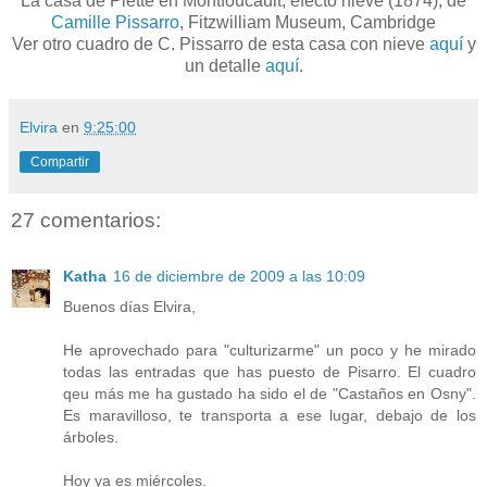
La casa de Piette en Montfoucault, efecto nieve (1874), de
Camille Pissarro
, Fitzwilliam Museum, Cambridge
Ver otro cuadro de C. Pissarro de esta casa con nieve
aquí
y
un detalle
aquí
.
Elvira
en
9:25:00
Compartir
27 comentarios:
Katha
16 de diciembre de 2009 a las 10:09
Buenos días Elvira,
He aprovechado para "culturizarme" un poco y he mirado
todas las entradas que has puesto de Pisarro. El cuadro
qeu más me ha gustado ha sido el de "Castaños en Osny".
Es maravilloso, te transporta a ese lugar, debajo de los
árboles.
Hoy ya es miércoles.