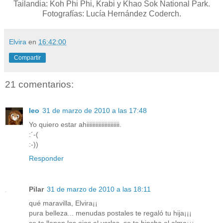
Tailandia: Koh Phi Phi, Krabi y Khao Sok National Park.
Fotografías: Lucía Hernández Coderch.
Elvira
en
16:42:00
Compartir
21 comentarios:
leo
31 de marzo de 2010 a las 17:48
Yo quiero estar ahiiiiiiiiiiiiiiiiiiiiii.
:´-(
:-))
Responder
Pilar
31 de marzo de 2010 a las 18:11
qué maravilla, Elvira¡¡
pura belleza... menudas postales te regaló tu hija¡¡¡
se te llenan los ojos al verlas, se te hincha el alma¡¡¡